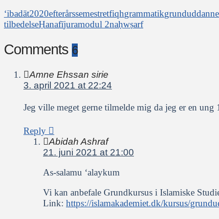
‘ibadāt
2020
efterårssemestret
fiqh
grammatik
grunduddannel
tilbedelse
Ḥanafī
jura
modul 2
naḥw
ṣarf
Comments
6
Amne Ehssan sirie
3. april 2021 at 22:24
Jeg ville meget gerne tilmelde mig da jeg er en ung 
Reply
Abidah Ashraf
21. juni 2021 at 21:00
As-salamu ‘alaykum
Vi kan anbefale Grundkursus i Islamiske Studie
Link:
https://islamakademiet.dk/kursus/grundu