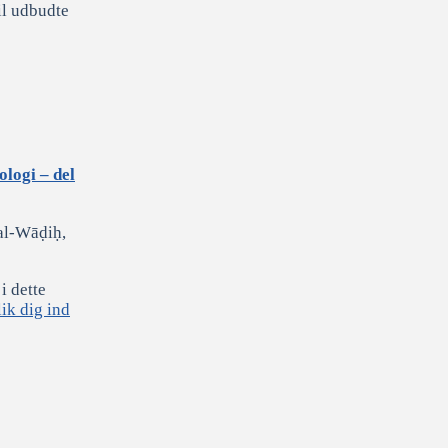
il udbudte
logi – del
al-Wāḍiḥ,
i dette
ik dig ind