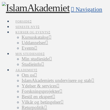
Navigation
FORSIDE
SENESTE NYT
KURSER OG EVENTS
Kursuskatalog
Uddannelser
Events
MIN STUDIESIDE
Min studieside
Studieinfo
AKADEMIET
Om os
IslamAkademiets undervisere og stab
Ydelser & services
Forskningsprojekter
Bestil en ekspert
Vilkår og betingelser
Returpolitik