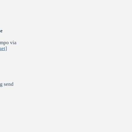
se
tempo via
set]
og send