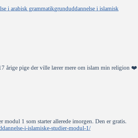
se i arabisk grammatik
grunduddannelse i islamisk
17 årige pige der ville lærer mere om islam min religion ❤️
r modul 1 som starter allerede imorgen. Den er gratis.
ddannelse-i-islamiske-studier-modul-1/