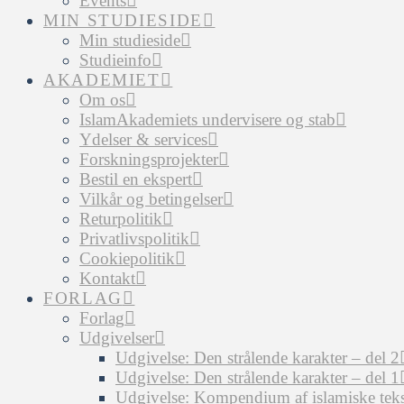
Events
MIN STUDIESIDE
Min studieside
Studieinfo
AKADEMIET
Om os
IslamAkademiets undervisere og stab
Ydelser & services
Forskningsprojekter
Bestil en ekspert
Vilkår og betingelser
Returpolitik
Privatlivspolitik
Cookiepolitik
Kontakt
FORLAG
Forlag
Udgivelser
Udgivelse: Den strålende karakter – del 2
Udgivelse: Den strålende karakter – del 1
Udgivelse: Kompendium af islamiske tekst