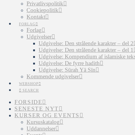
Privatlivspolitik
Cookiepolitik
Kontakt
FORLAG
Forlag
Udgivelser
Udgivelse: Den strålende karakter – del 2
Udgivelse: Den strålende karakter – del 1
Udgivelse: Kompendium af islamiske tekst
Udgivelse: De fyrre hadith
Udgivelse: Sūrah Yā Sīn
Kommende udgivelser
WEBSHOP
SEARCH
FORSIDE
SENESTE NYT
KURSER OG EVENTS
Kursuskatalog
Uddannelser