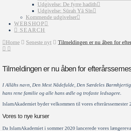
Udgivelse: De fyrre hadith
Udgivelse: Sūrah Yā Sīn
Kommende udgivelser
WEBSHOP
SEARCH
Home
Seneste nyt
Tilmeldingen er nu åben for efte
Tilmeldingen er nu åben for efterårssemes
I Allāhs navn, Den Mest Nådefulde, Den Særdeles Barmhjertig
hans rene familie og alle hans ædle og trofaste ledsagere.
IslamAkademiet byder velkommen til vores efterårssemester 20
Vores to nye kurser
Da IslamAkademiet i sommer 2020 lancerede vores længerevare