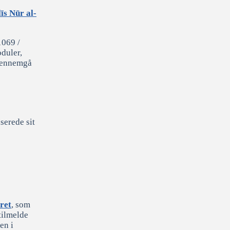
īs Nūr al-
1069 /
duler,
 gennemgå
serede sit
ret
, som
tilmelde
en i