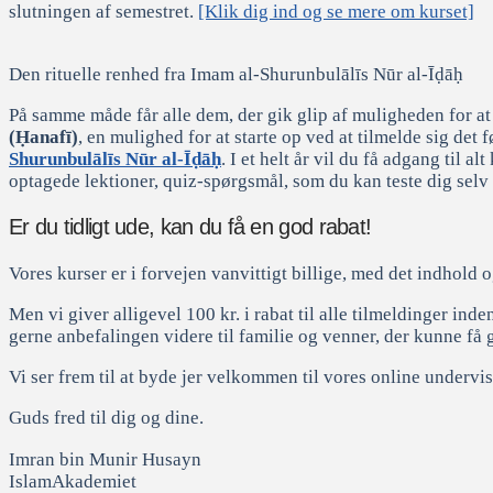
slutningen af semestret.
[Klik dig ind og se mere om kurset]
Den rituelle renhed fra Imam al-Shurunbulālīs Nūr al-Īḍāḥ
På samme måde får alle dem, der gik glip af muligheden for
(Ḥanafī)
, en mulighed for at starte op ved at tilmelde sig det
Shurunbulālīs Nūr al-Īḍāḥ
. I et helt år vil du få adgang til 
optagede lektioner, quiz-spørgsmål, som du kan teste dig sel
Er du tidligt ude, kan du få en god rabat!
Vores kurser er i forvejen vanvittigt billige, med det indhold o
Men vi giver alligevel 100 kr. i rabat til alle tilmeldinger ind
gerne anbefalingen videre til familie og venner, der kunne f
Vi ser frem til at byde jer velkommen til vores online undervi
Guds fred til dig og dine.
Imran bin Munir Husayn
IslamAkademiet