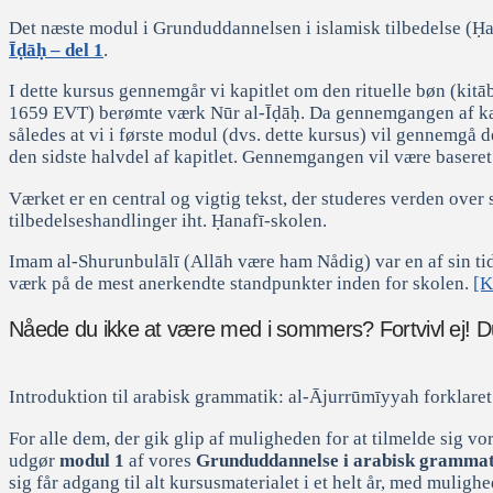
Det næste modul i Grunduddannelsen i islamisk tilbedelse (Ḥan
Īḍāḥ – del 1
.
I dette kursus gennemgår vi kapitlet om den rituelle bøn (kit
1659 EVT) berømte værk Nūr al-Īḍāḥ. Da gennemgangen af kapit
således at vi i første modul (dvs. dette kursus) vil gennemgå 
den sidste halvdel af kapitlet. Gennemgangen vil være baseret
Værket er en central og vigtig tekst, der studeres verden ov
tilbedelseshandlinger iht. Ḥanafī-skolen.
Imam al-Shurunbulālī (Allāh være ham Nådig) var en af sin tids
værk på de mest anerkendte standpunkter inden for skolen.
[K
Nåede du ikke at være med i sommers? Fortvivl ej! D
Introduktion til arabisk grammatik: al-Ājurrūmīyyah forklaret
For alle dem, der gik glip af muligheden for at tilmelde sig vo
udgør
modul 1
af vores
Grunduddannelse i arabisk grammat
sig får adgang til alt kursusmaterialet i et helt år, med mulig