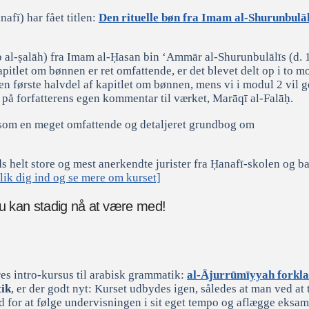
afī) har fået titlen:
Den rituelle bøn fra Imam al-Shurunbulāl
āb al-ṣalāh) fra Imam al-Ḥasan bin ‘Ammār al-Shurunbulālīs (d. 
let om bønnen er ret omfattende, er det blevet delt op i to mo
den første halvdel af kapitlet om bønnen, mens vi i modul 2 vil
 på forfatterens egen kommentar til værket, Marāqī al-Falāḥ.
er som en meget omfattende og detaljeret grundbog om
 helt store og mest anerkendte jurister fra Ḥanafī-skolen og ba
lik dig ind og se mere om kurset]
u kan stadig nå at være med!
res intro-kursus til arabisk grammatik:
al-Ājurrūmīyyah forkla
ik
, er der godt nyt: Kurset udbydes igen, således at man ved at 
hed for at følge undervisningen i sit eget tempo og aflægge eksam