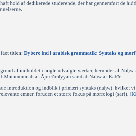
r haft hold af dedikerede studerende, der har gennemført de hidt
annelserne.
ået titlen:
Dybere ind i arabisk grammatik: Syntaks og morfo
ggrund af indholdet i nogle udvalgte værker, herunder al-Naḥw 
 al-Mutammimah al-Ājurrūmīyyah samt al-Naḥw al-Kabīr.
 introduktion og indblik i primært syntaks (naḥw), hvilket vi 
elevante emner, foruden et større fokus på morfologi (ṣarf).
[Kl