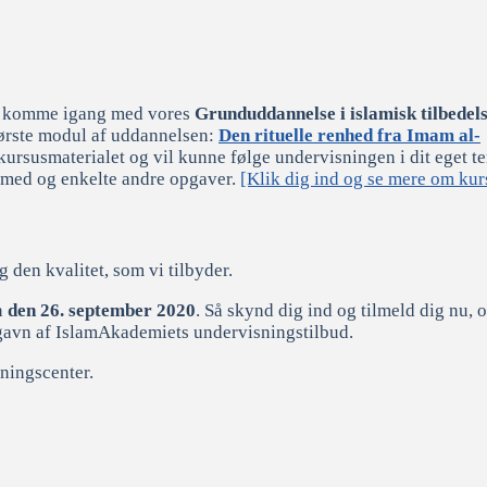
 at komme igang med vores
Grunduddannelse i islamisk tilbedel
 første modul af uddannelsen:
Den rituelle renhed fra Imam al-
alt kursusmaterialet og vil kunne følge undervisningen i dit eget 
v med og enkelte andre opgaver.
[Klik dig ind og se mere om kur
g den kvalitet, som vi tilbyder.
en
den 26. september 2020
. Så skynd dig ind og tilmeld dig nu, 
å gavn af IslamAkademiets undervisningstilbud.
sningscenter.