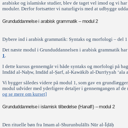
arabiske og islamiske studier, blev de taget vel imod og vi ha
moduler. Derfor fortsætter vi naturligvis med at udbygge udd
Grunduddannelse i arabisk grammatik – modul 2
Dybere ind i arabisk grammatik: Syntaks og morfologi – del 1
Det næste modul i Grunduddannelsen i arabisk grammatik har f
1
.
I dette kursus gennemgår vi både syntaks og morfologi på ba
Imdād al-Naḥw, Imdād al-Ṣarf, al-Kawākib al-Durrīyyah ‘ala
Vi bygger således videre på modul 1, som gav en grundlæggende
modul udvider med yderligere detaljer i gennemgangen af de r
og se mere om kurset]
Grunduddannelse i islamisk tilbedelse (Ḥanafī) – modul 2
Den rituelle bøn fra Imam al-Shurunbulālīs Nūr al-Īḍāḥ