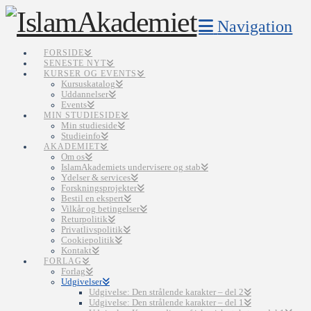
Navigation
FORSIDE
SENESTE NYT
KURSER OG EVENTS
Kursuskatalog
Uddannelser
Events
MIN STUDIESIDE
Min studieside
Studieinfo
AKADEMIET
Om os
IslamAkademiets undervisere og stab
Ydelser & services
Forskningsprojekter
Bestil en ekspert
Vilkår og betingelser
Returpolitik
Privatlivspolitik
Cookiepolitik
Kontakt
FORLAG
Forlag
Udgivelser
Udgivelse: Den strålende karakter – del 2
Udgivelse: Den strålende karakter – del 1