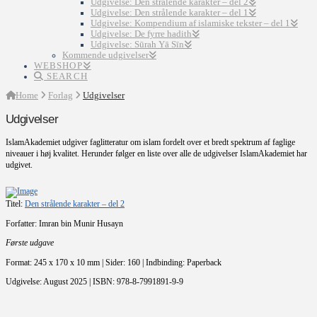
Udgivelse: Den strålende karakter – del 2
Udgivelse: Den strålende karakter – del 1
Udgivelse: Kompendium af islamiske tekster – del 1
Udgivelse: De fyrre hadith
Udgivelse: Sūrah Yā Sīn
Kommende udgivelser
WEBSHOP
SEARCH
Home
Forlag
Udgivelser
Udgivelser
IslamAkademiet udgiver faglitteratur om islam fordelt over et bredt spektrum af faglige
niveauer i høj kvalitet. Herunder følger en liste over alle de udgivelser IslamAkademiet har
udgivet.
Titel:
Den strålende karakter – del 2
Forfatter: Imran bin Munir Husayn
Første udgave
Format: 245 x 170 x 10 mm | Sider: 160 | Indbinding: Paperback
Udgivelse: August 2025 | ISBN: 978-8-7991891-9-9