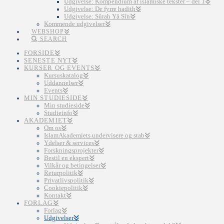
Udgivelse: Kompendium af islamiske tekster – del 1
Udgivelse: De fyrre hadith
Udgivelse: Sūrah Yā Sīn
Kommende udgivelser
WEBSHOP
SEARCH
FORSIDE
SENESTE NYT
KURSER OG EVENTS
Kursuskatalog
Uddannelser
Events
MIN STUDIESIDE
Min studieside
Studieinfo
AKADEMIET
Om os
IslamAkademiets undervisere og stab
Ydelser & services
Forskningsprojekter
Bestil en ekspert
Vilkår og betingelser
Returpolitik
Privatlivspolitik
Cookiepolitik
Kontakt
FORLAG
Forlag
Udgivelser