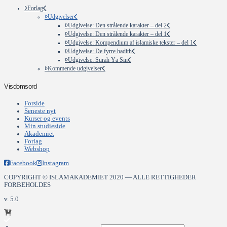
Forlag
Udgivelser
Udgivelse: Den strålende karakter – del 2
Udgivelse: Den strålende karakter – del 1
Udgivelse: Kompendium af islamiske tekster – del 1
Udgivelse: De fyrre hadith
Udgivelse: Sūrah Yā Sīn
Kommende udgivelser
Visdomsord
Forside
Seneste nyt
Kurser og events
Min studieside
Akademiet
Forlag
Webshop
Facebook
Instagram
COPYRIGHT © ISLAMAKADEMIET 2020 — ALLE RETTIGHEDER
FORBEHOLDES
v. 5.0