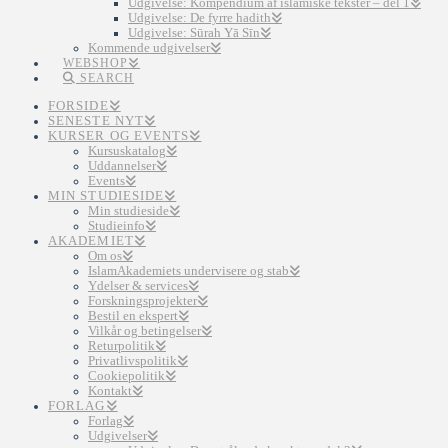
Udgivelse: Kompendium af islamiske tekster – del 1
Udgivelse: De fyrre hadith
Udgivelse: Sūrah Yā Sīn
Kommende udgivelser
WEBSHOP
SEARCH
FORSIDE
SENESTE NYT
KURSER OG EVENTS
Kursuskatalog
Uddannelser
Events
MIN STUDIESIDE
Min studieside
Studieinfo
AKADEMIET
Om os
IslamAkademiets undervisere og stab
Ydelser & services
Forskningsprojekter
Bestil en ekspert
Vilkår og betingelser
Returpolitik
Privatlivspolitik
Cookiepolitik
Kontakt
FORLAG
Forlag
Udgivelser