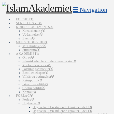
Navigation
FORSIDE
SENESTE NYT
KURSER OG EVENTS
Kursuskatalog
Uddannelser
Events
MIN STUDIESIDE
Min studieside
Studieinfo
AKADEMIET
Om os
IslamAkademiets undervisere og stab
Ydelser & services
Forskningsprojekter
Bestil en ekspert
Vilkår og betingelser
Returpolitik
Privatlivspolitik
Cookiepolitik
Kontakt
FORLAG
Forlag
Udgivelser
Udgivelse: Den strålende karakter – del 2
Udgivelse: Den strålende karakter – del 1