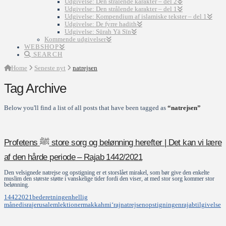
Udgivelse: Den strålende karakter – del 2
Udgivelse: Den strålende karakter – del 1
Udgivelse: Kompendium af islamiske tekster – del 1
Udgivelse: De fyrre hadith
Udgivelse: Sūrah Yā Sīn
Kommende udgivelser
WEBSHOP
SEARCH
Home
Seneste nyt
natrejsen
Tag Archive
Below you'll find a list of all posts that have been tagged as
“natrejsen”
Profetens ‎ﷺ store sorg og belønning herefter | Det kan vi lære
af den hårde periode – Rajab 1442/2021
Den velsignede natrejse og opstigning er et storslået mirakel, som bør give den enkelte
muslim den største støtte i vanskelige tider fordi den viser, at med stor sorg kommer stor
belønning.
1442
2021
bederetningen
hellig
måned
isra
jerusalem
lektioner
makkah
mi‘raj
natrejsen
opstigningen
rajab
tilgivelse