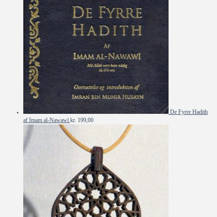
De Fyrre Hadith
af Imam al-Nawawī
kr.
199,00