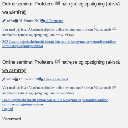
Online seminar: Profetens ﷺ natrejse og opstigning (al-isrā’
wa al-mi‘rāj)
admin
26. februar 2021
4 Comments
Vær med når IslamAkademiet afholder online seminar om Profeten Muḥammads ﷺ
mirakuløse natrejse og opstigning (isra’ wa al-mi‘raj).
2021
isra
mi'raj
mirakel
mufti imran bin munir husayn
natrejsen
online
online
seminar
opstigning
seminar
Online seminar: Profetens ﷺ natrejse og opstigning (al-isrā’
wa al-mi‘rāj)
admin
17. marts 2020
Leave a Comment
Vær med når IslamAkademiet afholder online seminar om Profeten Muḥammads ﷺ
mirakuløse natrejse og opstigning (isra’ wa al-mi‘raj).
isra
mi'raj
mirakel
mufti imran bin munir husayn
natrejsen
online
online
seminar
opstigning
seminar
Log ind
Visdomsord