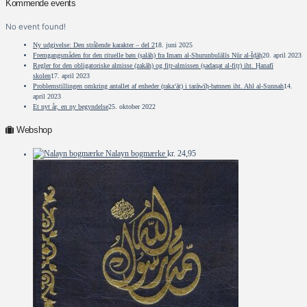
Kommende events
No event found!
Ny udgivelse: Den strålende karakter – del 2
18. juni 2025
Fremgangsmåden for den rituelle bøn (ṣalāh) fra Imam al-Shurunbulālīs Nūr al-Īḍāḥ
20. april 2023
Regler for den obligatoriske almisse (zakāh) og fiṭr-almissen (ṣadaqat al-fiṭr) iht. Ḥanafī
skolen
17. april 2023
Problemstillingen omkring antallet af enheder (raka‘āt) i tarāwīḥ-bønnen iht. Ahl al-Sunnah
14.
april 2023
Et nyt år, en ny begyndelse
25. oktober 2022
Webshop
Nalayn bogmærke
kr.
24,95