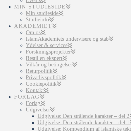
Events
MIN STUDIESIDE
Min studieside
Studieinfo
AKADEMIET
Om os
IslamAkademiets undervisere og stab
Ydelser & services
Forskningsprojekter
Bestil en ekspert
Vilkår og betingelser
Returpolitik
Privatlivspolitik
Cookiepolitik
Kontakt
FORLAG
Forlag
Udgivelser
Udgivelse: Den strålende karakter – del 2
Udgivelse: Den strålende karakter – del 1
Udgivelse: Kompendium af islamiske tekst