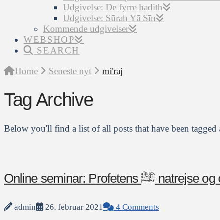
Udgivelse: De fyrre hadith
Udgivelse: Sūrah Yā Sīn
Kommende udgivelser
WEBSHOP
SEARCH
Home
Seneste nyt
mi'raj
Tag Archive
Below you'll find a list of all posts that have been tagged
Online seminar: Profe
admin
26. februar 2021
4 Comments