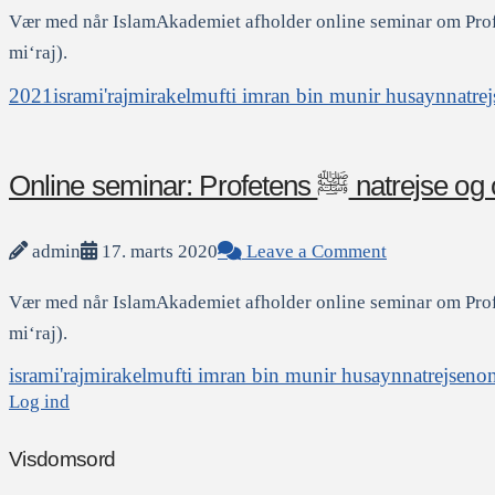
Vær med når IslamAkademiet afholder online seminar om Profeten Muḥammads ﷺ mirakuløse natrejs
mi‘raj).
2021
isra
mi'raj
mirakel
mufti imran bin munir husayn
natre
Online seminar: Profe
admin
17. marts 2020
Leave a Comment
Vær med når IslamAkademiet afholder online seminar om Profeten Muḥammads ﷺ mirakuløse natrejs
mi‘raj).
isra
mi'raj
mirakel
mufti imran bin munir husayn
natrejsen
on
Log ind
Visdomsord