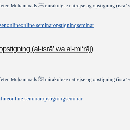
e og opstigning (isra’ wa al-
jsen
online
online seminar
opstigning
seminar
tens ﷺ natrejse og opstigning (al-isrā’ wa al-mi‘rāj)
e og opstigning (isra’ wa al-
line
online seminar
opstigning
seminar