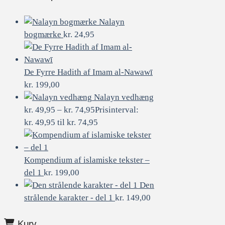
Nalayn
bogmærke
kr.
24,95
De Fyrre Hadith af Imam al-Nawawī
kr.
199,00
Nalayn vedhæng
kr.
49,95
–
kr.
74,95
Prisinterval:
kr. 49,95 til kr. 74,95
Kompendium af islamiske tekster –
del 1
kr.
199,00
Den
strålende karakter - del 1
kr.
149,00
Kurv