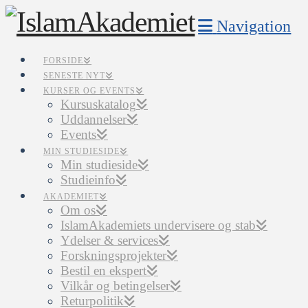
Navigation
FORSIDE
SENESTE NYT
KURSER OG EVENTS
Kursuskatalog
Uddannelser
Events
MIN STUDIESIDE
Min studieside
Studieinfo
AKADEMIET
Om os
IslamAkademiets undervisere og stab
Ydelser & services
Forskningsprojekter
Bestil en ekspert
Vilkår og betingelser
Returpolitik