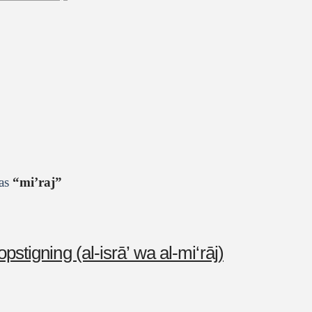
 as
“mi’raj”
tens ﷺ natrejse og opstigning (al-isrā’ wa al-mi‘rāj)