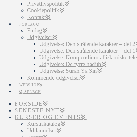
Privatlivspolitik
Cookiepolitik
Kontakt
FORLAG
Forlag
Udgivelser
Udgivelse: Den strålende karakter – del 2
Udgivelse: Den strålende karakter – del 1
Udgivelse: Kompendium af islamiske tekst
Udgivelse: De fyrre hadith
Udgivelse: Sūrah Yā Sīn
Kommende udgivelser
WEBSHOP
SEARCH
FORSIDE
SENESTE NYT
KURSER OG EVENTS
Kursuskatalog
Uddannelser