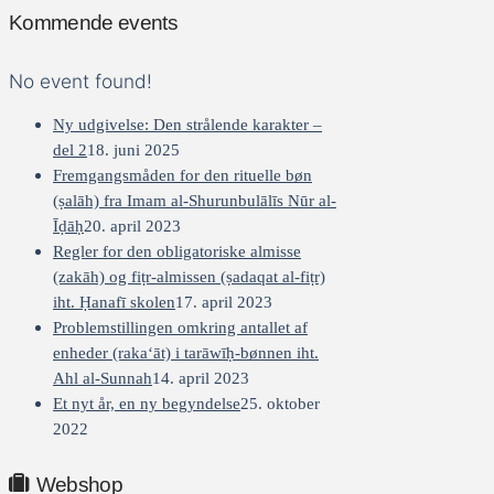
Kommende events
No event found!
Ny udgivelse: Den strålende karakter –
del 2
18. juni 2025
Fremgangsmåden for den rituelle bøn
(ṣalāh) fra Imam al-Shurunbulālīs Nūr al-
Īḍāḥ
20. april 2023
Regler for den obligatoriske almisse
(zakāh) og fiṭr-almissen (ṣadaqat al-fiṭr)
iht. Ḥanafī skolen
17. april 2023
Problemstillingen omkring antallet af
enheder (raka‘āt) i tarāwīḥ-bønnen iht.
Ahl al-Sunnah
14. april 2023
Et nyt år, en ny begyndelse
25. oktober
2022
Webshop