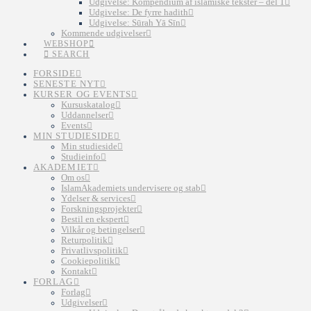
Udgivelse: Kompendium af islamiske tekster – del 1
Udgivelse: De fyrre hadith
Udgivelse: Sūrah Yā Sīn
Kommende udgivelser
WEBSHOP
SEARCH
FORSIDE
SENESTE NYT
KURSER OG EVENTS
Kursuskatalog
Uddannelser
Events
MIN STUDIESIDE
Min studieside
Studieinfo
AKADEMIET
Om os
IslamAkademiets undervisere og stab
Ydelser & services
Forskningsprojekter
Bestil en ekspert
Vilkår og betingelser
Returpolitik
Privatlivspolitik
Cookiepolitik
Kontakt
FORLAG
Forlag
Udgivelser