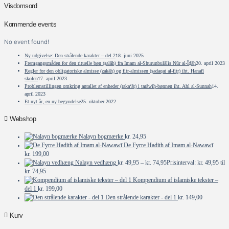
Visdomsord
Kommende events
No event found!
Ny udgivelse: Den strålende karakter – del 2
18. juni 2025
Fremgangsmåden for den rituelle bøn (ṣalāh) fra Imam al-Shurunbulālīs Nūr al-Īḍāḥ
20. april 2023
Regler for den obligatoriske almisse (zakāh) og fiṭr-almissen (ṣadaqat al-fiṭr) iht. Ḥanafī
skolen
17. april 2023
Problemstillingen omkring antallet af enheder (raka‘āt) i tarāwīḥ-bønnen iht. Ahl al-Sunnah
14.
april 2023
Et nyt år, en ny begyndelse
25. oktober 2022
Webshop
Nalayn bogmærke
kr.
24,95
De Fyrre Hadith af Imam al-Nawawī
kr.
199,00
Nalayn vedhæng
kr.
49,95
–
kr.
74,95
Prisinterval: kr. 49,95 til
kr. 74,95
Kompendium af islamiske tekster –
del 1
kr.
199,00
Den strålende karakter - del 1
kr.
149,00
Kurv