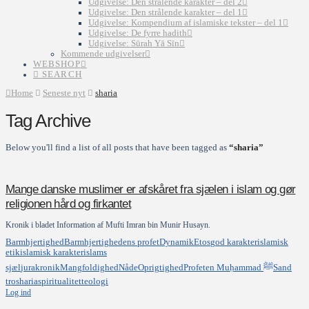
Udgivelse: Den strålende karakter – del 2
Udgivelse: Den strålende karakter – del 1
Udgivelse: Kompendium af islamiske tekster – del 1
Udgivelse: De fyrre hadith
Udgivelse: Sūrah Yā Sīn
Kommende udgivelser
WEBSHOP
SEARCH
Home
Seneste nyt
sharia
Tag Archive
Below you'll find a list of all posts that have been tagged as
“sharia”
Mange danske muslimer er afskåret fra sjælen i islam og gør
religionen hård og firkantet
Kronik i bladet Information af Mufti Imran bin Munir Husayn.
Barmhjertighed
Barmhjertighedens profet
Dynamik
Etos
god karakter
islamisk
etik
islamisk karakter
islams
sjæl
jura
kronik
Mangfoldighed
Nåde
Oprigtighed
Profeten Muḥammad ﷺ
Sand
tro
sharia
spiritualitet
teologi
Log ind