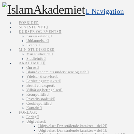
Navigation
FORSIDE
SENESTE NYT
KURSER OG EVENTS
Kursuskatalog
Uddannelser
Events
MIN STUDIESIDE
Min studieside
Studieinfo
AKADEMIET
Om os
IslamAkademiets undervisere og stab
Ydelser & services
Forskningsprojekter
Bestil en ekspert
Vilkår og betingelser
Returpolitik
Privatlivspolitik
Cookiepolitik
Kontakt
FORLAG
Forlag
Udgivelser
Udgivelse: Den strålende karakter – del 2
Udgivelse: Den strålende karakter – del 1