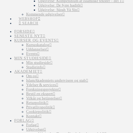
Udgivelse: Kompendium af islamiske tekster – del 1
Udgivelse: De fyrre hadith
Udgivelse: Sūrah Yā Sīn
Kommende udgivelser
WEBSHOP
SEARCH
FORSIDE
SENESTE NYT
KURSER OG EVENTS
Kursuskatalog
Uddannelser
Events
MIN STUDIESIDE
Min studieside
Studieinfo
AKADEMIET
Om os
IslamAkademiets undervisere og stab
Ydelser & services
Forskningsprojekter
Bestil en ekspert
Vilkår og betingelser
Returpolitik
Privatlivspolitik
Cookiepolitik
Kontakt
FORLAG
Forlag
Udgivelser