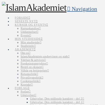
Navigation
FORSIDE
SENESTE NYT
KURSER OG EVENTS
Kursuskatalog
Uddannelser
Events
MIN STUDIESIDE
Min studieside
Studieinfo
AKADEMIET
Om os
IslamAkademiets undervisere og stab
Ydelser & services
Forskningsprojekter
Bestil en ekspert
Vilkår og betingelser
Returpolitik
Privatlivspolitik
Cookiepolitik
Kontakt
FORLAG
Forlag
Udgivelser
Udgivelse: Den strålende karakter – del 2
Udgivelse: Den strålende karakter – del 1