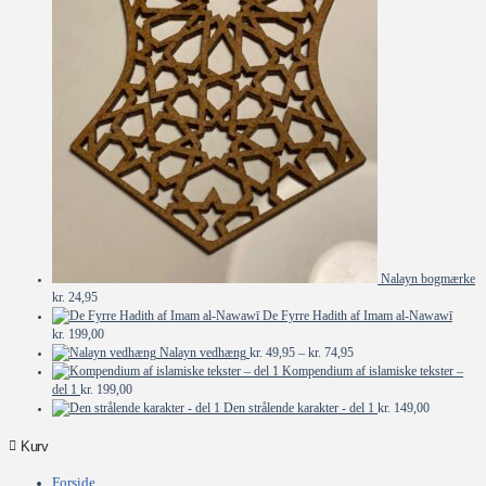
Nalayn bogmærke
kr.
24,95
De Fyrre Hadith af Imam al-Nawawī
kr.
199,00
Prisinterval:
Nalayn vedhæng
kr.
49,95
–
kr.
74,95
kr. 49,95
Kompendium af islamiske tekster –
til
del 1
kr.
199,00
kr. 74,95
Den strålende karakter - del 1
kr.
149,00
Kurv
Forside