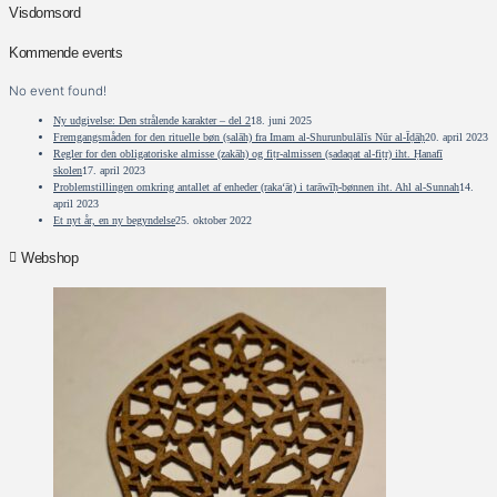
Visdomsord
Kommende events
No event found!
Ny udgivelse: Den strålende karakter – del 2
18. juni 2025
Fremgangsmåden for den rituelle bøn (ṣalāh) fra Imam al-Shurunbulālīs Nūr al-Īḍāḥ
20. april 2023
Regler for den obligatoriske almisse (zakāh) og fiṭr-almissen (ṣadaqat al-fiṭr) iht. Ḥanafī
skolen
17. april 2023
Problemstillingen omkring antallet af enheder (raka‘āt) i tarāwīḥ-bønnen iht. Ahl al-Sunnah
14.
april 2023
Et nyt år, en ny begyndelse
25. oktober 2022
Webshop