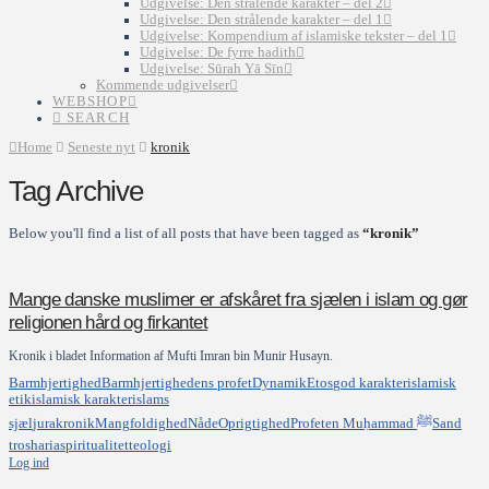
Udgivelse: Den strålende karakter – del 2
Udgivelse: Den strålende karakter – del 1
Udgivelse: Kompendium af islamiske tekster – del 1
Udgivelse: De fyrre hadith
Udgivelse: Sūrah Yā Sīn
Kommende udgivelser
WEBSHOP
SEARCH
Home
Seneste nyt
kronik
Tag Archive
Below you'll find a list of all posts that have been tagged as
“kronik”
Mange danske muslimer er afskåret fra sjælen i islam og gør
religionen hård og firkantet
Kronik i bladet Information af Mufti Imran bin Munir Husayn.
Barmhjertighed
Barmhjertighedens profet
Dynamik
Etos
god karakter
islamisk
etik
islamisk karakter
islams
sjæl
jura
kronik
Mangfoldighed
Nåde
Oprigtighed
Profeten Muḥammad ﷺ
Sand
tro
sharia
spiritualitet
teologi
Log ind