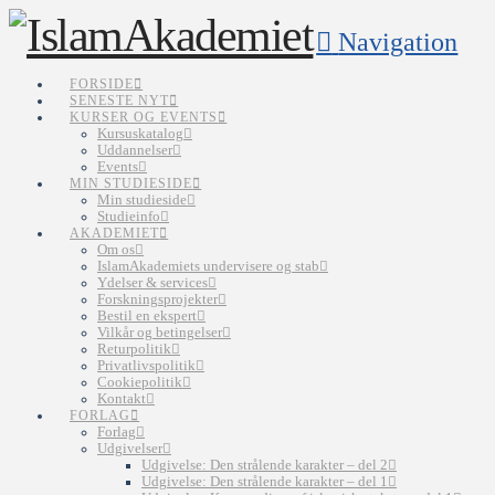
Navigation
FORSIDE
SENESTE NYT
KURSER OG EVENTS
Kursuskatalog
Uddannelser
Events
MIN STUDIESIDE
Min studieside
Studieinfo
AKADEMIET
Om os
IslamAkademiets undervisere og stab
Ydelser & services
Forskningsprojekter
Bestil en ekspert
Vilkår og betingelser
Returpolitik
Privatlivspolitik
Cookiepolitik
Kontakt
FORLAG
Forlag
Udgivelser
Udgivelse: Den strålende karakter – del 2
Udgivelse: Den strålende karakter – del 1