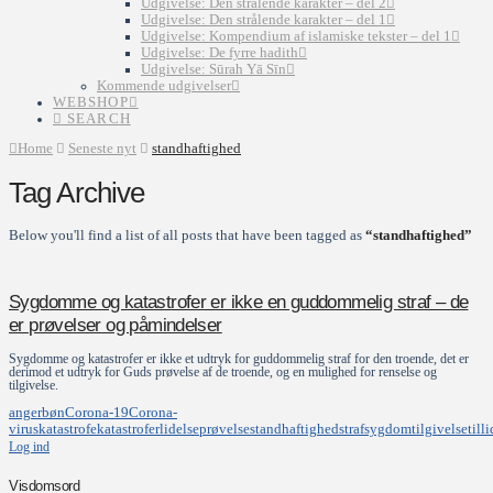
Udgivelse: Den strålende karakter – del 2
Udgivelse: Den strålende karakter – del 1
Udgivelse: Kompendium af islamiske tekster – del 1
Udgivelse: De fyrre hadith
Udgivelse: Sūrah Yā Sīn
Kommende udgivelser
WEBSHOP
SEARCH
Home
Seneste nyt
standhaftighed
Tag Archive
Below you'll find a list of all posts that have been tagged as
“standhaftighed”
Sygdomme og katastrofer er ikke en guddommelig straf – de
er prøvelser og påmindelser
Sygdomme og katastrofer er ikke et udtryk for guddommelig straf for den troende, det er
derimod et udtryk for Guds prøvelse af de troende, og en mulighed for renselse og
tilgivelse.
anger
bøn
Corona-19
Corona-
virus
katastrofe
katastrofer
lidelse
prøvelse
standhaftighed
straf
sygdom
tilgivelse
tilli
Log ind
Visdomsord