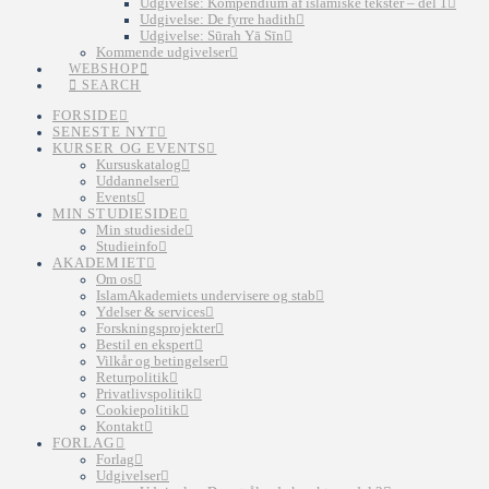
Udgivelse: Kompendium af islamiske tekster – del 1
Udgivelse: De fyrre hadith
Udgivelse: Sūrah Yā Sīn
Kommende udgivelser
WEBSHOP
SEARCH
FORSIDE
SENESTE NYT
KURSER OG EVENTS
Kursuskatalog
Uddannelser
Events
MIN STUDIESIDE
Min studieside
Studieinfo
AKADEMIET
Om os
IslamAkademiets undervisere og stab
Ydelser & services
Forskningsprojekter
Bestil en ekspert
Vilkår og betingelser
Returpolitik
Privatlivspolitik
Cookiepolitik
Kontakt
FORLAG
Forlag
Udgivelser