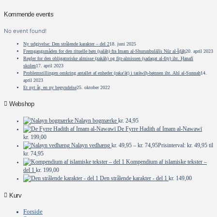
Kommende events
No event found!
Ny udgivelse: Den strålende karakter – del 2
18. juni 2025
Fremgangsmåden for den rituelle bøn (ṣalāh) fra Imam al-Shurunbulālīs Nūr al-Īḍāḥ
20. april 2023
Regler for den obligatoriske almisse (zakāh) og fiṭr-almissen (ṣadaqat al-fiṭr) iht. Ḥanafī
skolen
17. april 2023
Problemstillingen omkring antallet af enheder (raka‘āt) i tarāwīḥ-bønnen iht. Ahl al-Sunnah
14.
april 2023
Et nyt år, en ny begyndelse
25. oktober 2022
Webshop
Nalayn bogmærke
kr.
24,95
De Fyrre Hadith af Imam al-Nawawī
kr.
199,00
Nalayn vedhæng
kr.
49,95
–
kr.
74,95
Prisinterval: kr. 49,95 til
kr. 74,95
Kompendium af islamiske tekster –
del 1
kr.
199,00
Den strålende karakter - del 1
kr.
149,00
Kurv
Forside