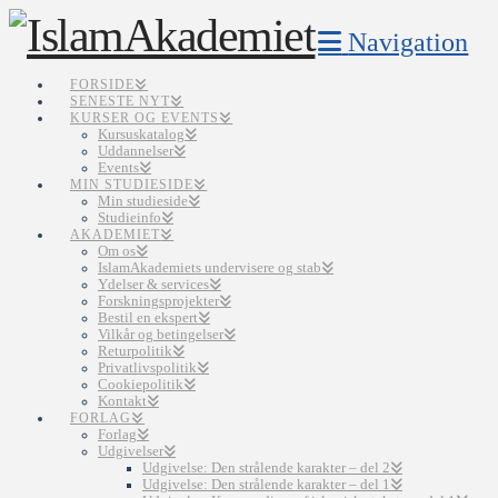
Navigation
FORSIDE
SENESTE NYT
KURSER OG EVENTS
Kursuskatalog
Uddannelser
Events
MIN STUDIESIDE
Min studieside
Studieinfo
AKADEMIET
Om os
IslamAkademiets undervisere og stab
Ydelser & services
Forskningsprojekter
Bestil en ekspert
Vilkår og betingelser
Returpolitik
Privatlivspolitik
Cookiepolitik
Kontakt
FORLAG
Forlag
Udgivelser
Udgivelse: Den strålende karakter – del 2
Udgivelse: Den strålende karakter – del 1