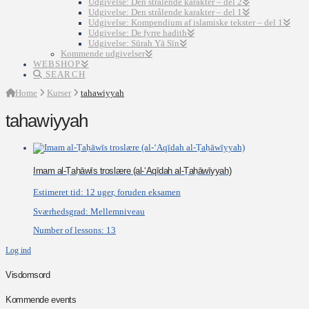
Udgivelse: Den strålende karakter – del 2
Udgivelse: Den strålende karakter – del 1
Udgivelse: Kompendium af islamiske tekster – del 1
Udgivelse: De fyrre hadith
Udgivelse: Sūrah Yā Sīn
Kommende udgivelser
WEBSHOP
SEARCH
Home
Kurser
tahawiyyah
tahawiyyah
Imam al-Ṭaḥāwīs troslære (al-‘Aqīdah al-Ṭaḥāwīyyah)
Estimeret tid:
12 uger, foruden eksamen
Sværhedsgrad:
Mellemniveau
Number of lessons:
13
Log ind
Visdomsord
Kommende events