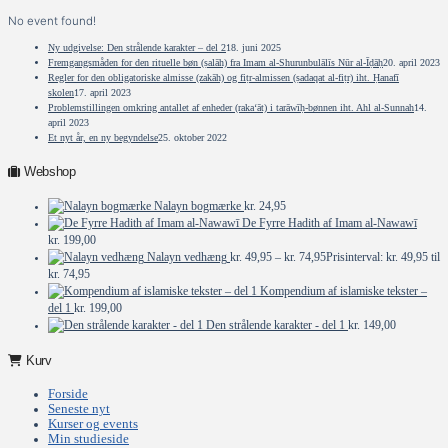
No event found!
Ny udgivelse: Den strålende karakter – del 2
18. juni 2025
Fremgangsmåden for den rituelle bøn (ṣalāh) fra Imam al-Shurunbulālīs Nūr al-Īḍāḥ
20. april 2023
Regler for den obligatoriske almisse (zakāh) og fiṭr-almissen (ṣadaqat al-fiṭr) iht. Ḥanafī
skolen
17. april 2023
Problemstillingen omkring antallet af enheder (raka‘āt) i tarāwīḥ-bønnen iht. Ahl al-Sunnah
14.
april 2023
Et nyt år, en ny begyndelse
25. oktober 2022
Webshop
Nalayn bogmærke
kr.
24,95
De Fyrre Hadith af Imam al-Nawawī
kr.
199,00
Nalayn vedhæng
kr.
49,95
–
kr.
74,95
Prisinterval: kr. 49,95 til
kr. 74,95
Kompendium af islamiske tekster –
del 1
kr.
199,00
Den strålende karakter - del 1
kr.
149,00
Kurv
Forside
Seneste nyt
Kurser og events
Min studieside