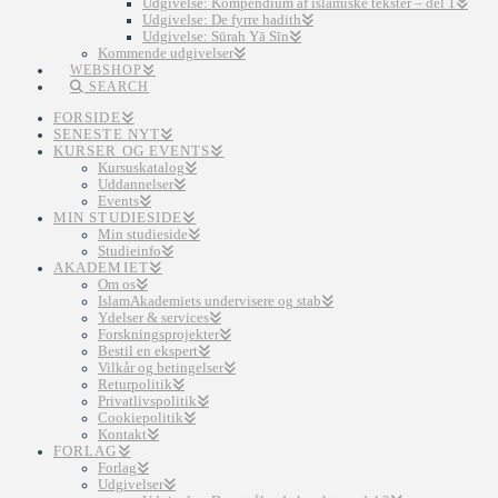
Udgivelse: Kompendium af islamiske tekster – del 1
Udgivelse: De fyrre hadith
Udgivelse: Sūrah Yā Sīn
Kommende udgivelser
WEBSHOP
SEARCH
FORSIDE
SENESTE NYT
KURSER OG EVENTS
Kursuskatalog
Uddannelser
Events
MIN STUDIESIDE
Min studieside
Studieinfo
AKADEMIET
Om os
IslamAkademiets undervisere og stab
Ydelser & services
Forskningsprojekter
Bestil en ekspert
Vilkår og betingelser
Returpolitik
Privatlivspolitik
Cookiepolitik
Kontakt
FORLAG
Forlag
Udgivelser