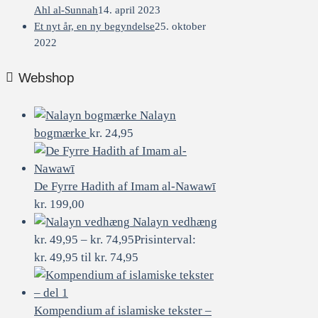
Ahl al-Sunnah
14. april 2023
Et nyt år, en ny begyndelse
25. oktober
2022
Webshop
Nalayn
bogmærke
kr.
24,95
De Fyrre Hadith af Imam al-Nawawī
kr.
199,00
Nalayn vedhæng
kr.
49,95
–
kr.
74,95
Prisinterval:
kr. 49,95 til kr. 74,95
Kompendium af islamiske tekster –