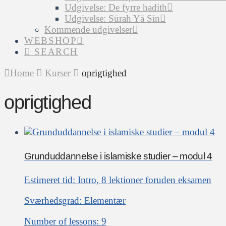
Udgivelse: De fyrre hadith
Udgivelse: Sūrah Yā Sīn
Kommende udgivelser
WEBSHOP
SEARCH
Home
Kurser
oprigtighed
oprigtighed
Grunduddannelse i islamiske studier – modul 4
Estimeret tid:
Intro, 8 lektioner foruden eksamen
Sværhedsgrad:
Elementær
Number of lessons:
9