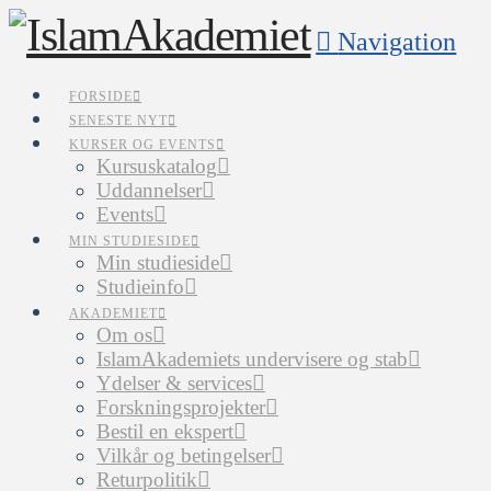
Navigation
FORSIDE
SENESTE NYT
KURSER OG EVENTS
Kursuskatalog
Uddannelser
Events
MIN STUDIESIDE
Min studieside
Studieinfo
AKADEMIET
Om os
IslamAkademiets undervisere og stab
Ydelser & services
Forskningsprojekter
Bestil en ekspert
Vilkår og betingelser
Returpolitik