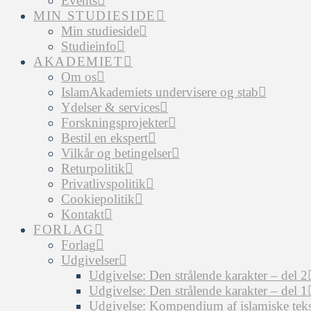
Events
MIN STUDIESIDE
Min studieside
Studieinfo
AKADEMIET
Om os
IslamAkademiets undervisere og stab
Ydelser & services
Forskningsprojekter
Bestil en ekspert
Vilkår og betingelser
Returpolitik
Privatlivspolitik
Cookiepolitik
Kontakt
FORLAG
Forlag
Udgivelser
Udgivelse: Den strålende karakter – del 2
Udgivelse: Den strålende karakter – del 1
Udgivelse: Kompendium af islamiske tekst