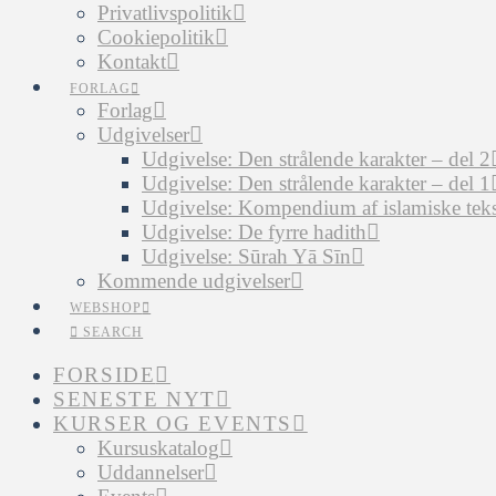
Privatlivspolitik
Cookiepolitik
Kontakt
FORLAG
Forlag
Udgivelser
Udgivelse: Den strålende karakter – del 2
Udgivelse: Den strålende karakter – del 1
Udgivelse: Kompendium af islamiske tekst
Udgivelse: De fyrre hadith
Udgivelse: Sūrah Yā Sīn
Kommende udgivelser
WEBSHOP
SEARCH
FORSIDE
SENESTE NYT
KURSER OG EVENTS
Kursuskatalog
Uddannelser