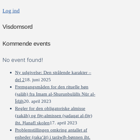
Log ind
Visdomsord
Kommende events
No event found!
Ny udgivelse: Den strålende karakter –
del 2
18. juni 2025
Fremgangsmåden for den rituelle bøn
(ṣalāh) fra Imam al-Shurunbulālīs Nūr al-
Īḍāḥ
20. april 2023
Regler for den obligatoriske almisse
(zakāh) og fiṭr-almissen (ṣadaqat al-fiṭr)
iht. Ḥanafī skolen
17. april 2023
Problemstillingen omkring antallet af
enheder (raka‘āt) i tarāwīḥ-bønnen iht.