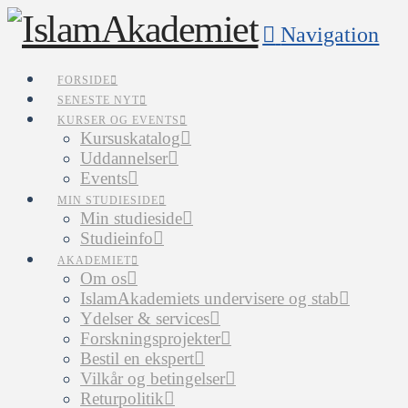
Navigation
FORSIDE
SENESTE NYT
KURSER OG EVENTS
Kursuskatalog
Uddannelser
Events
MIN STUDIESIDE
Min studieside
Studieinfo
AKADEMIET
Om os
IslamAkademiets undervisere og stab
Ydelser & services
Forskningsprojekter
Bestil en ekspert
Vilkår og betingelser
Returpolitik