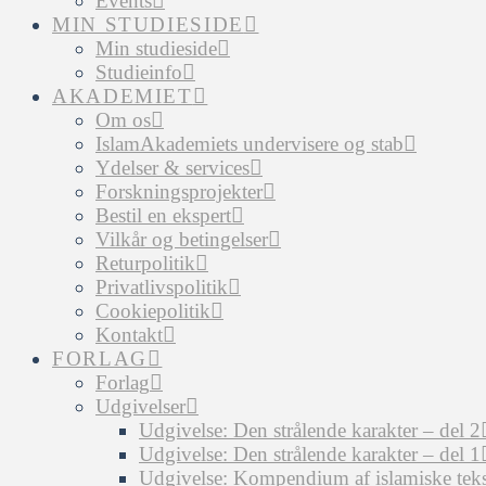
Events
MIN STUDIESIDE
Min studieside
Studieinfo
AKADEMIET
Om os
IslamAkademiets undervisere og stab
Ydelser & services
Forskningsprojekter
Bestil en ekspert
Vilkår og betingelser
Returpolitik
Privatlivspolitik
Cookiepolitik
Kontakt
FORLAG
Forlag
Udgivelser
Udgivelse: Den strålende karakter – del 2
Udgivelse: Den strålende karakter – del 1
Udgivelse: Kompendium af islamiske tekst