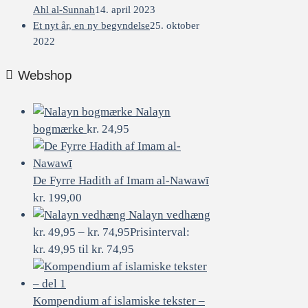
Ahl al-Sunnah
14. april 2023
Et nyt år, en ny begyndelse
25. oktober
2022
Webshop
Nalayn
bogmærke
kr.
24,95
De Fyrre Hadith af Imam al-Nawawī
kr.
199,00
Nalayn vedhæng
kr.
49,95
–
kr.
74,95
Prisinterval:
kr. 49,95 til kr. 74,95
Kompendium af islamiske tekster –