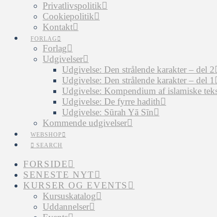
Privatlivspolitik
Cookiepolitik
Kontakt
FORLAG
Forlag
Udgivelser
Udgivelse: Den strålende karakter – del 2
Udgivelse: Den strålende karakter – del 1
Udgivelse: Kompendium af islamiske tekst
Udgivelse: De fyrre hadith
Udgivelse: Sūrah Yā Sīn
Kommende udgivelser
WEBSHOP
SEARCH
FORSIDE
SENESTE NYT
KURSER OG EVENTS
Kursuskatalog
Uddannelser