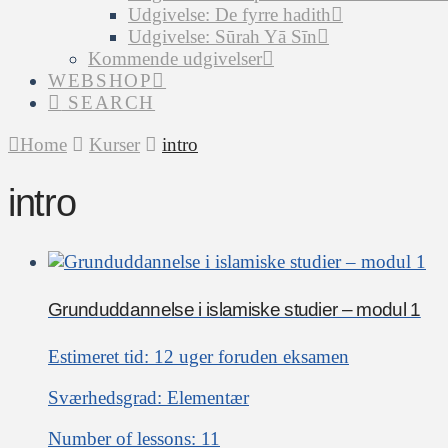
Udgivelse: De fyrre hadith
Udgivelse: Sūrah Yā Sīn
Kommende udgivelser
WEBSHOP
SEARCH
Home
Kurser
intro
intro
Grunduddannelse i islamiske studier – modul 1
Estimeret tid:
12 uger foruden eksamen
Sværhedsgrad:
Elementær
Number of lessons:
11