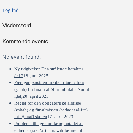
Log ind
Visdomsord
Kommende events
No event found!
Ny udgivelse: Den strålende karakter –
del 2
18. juni 2025
Fremgangsmåden for den rituelle bøn
(ṣalāh) fra Imam al-Shurunbulālīs Nūr al-
Īḍāḥ
20. april 2023
Regler for den obligatoriske almisse
(zakāh) og fiṭr-almissen (ṣadaqat al-fiṭr)
iht. Ḥanafī skolen
17. april 2023
Problemstillingen omkring antallet af
enheder (raka‘āt) i tarāwīḥ-bønnen iht.