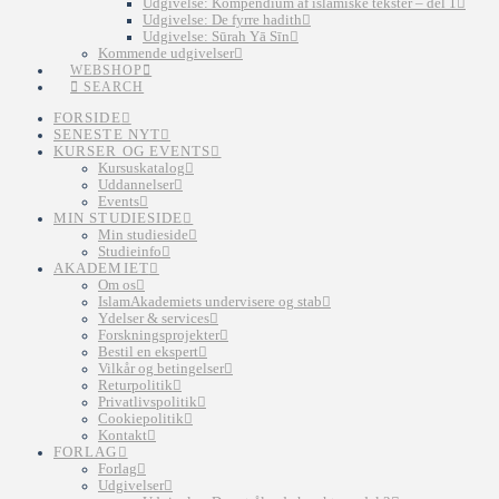
Udgivelse: Kompendium af islamiske tekster – del 1
Udgivelse: De fyrre hadith
Udgivelse: Sūrah Yā Sīn
Kommende udgivelser
WEBSHOP
SEARCH
FORSIDE
SENESTE NYT
KURSER OG EVENTS
Kursuskatalog
Uddannelser
Events
MIN STUDIESIDE
Min studieside
Studieinfo
AKADEMIET
Om os
IslamAkademiets undervisere og stab
Ydelser & services
Forskningsprojekter
Bestil en ekspert
Vilkår og betingelser
Returpolitik
Privatlivspolitik
Cookiepolitik
Kontakt
FORLAG
Forlag
Udgivelser