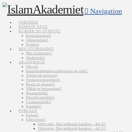
Navigation
FORSIDE
SENESTE NYT
KURSER OG EVENTS
Kursuskatalog
Uddannelser
Events
MIN STUDIESIDE
Min studieside
Studieinfo
AKADEMIET
Om os
IslamAkademiets undervisere og stab
Ydelser & services
Forskningsprojekter
Bestil en ekspert
Vilkår og betingelser
Returpolitik
Privatlivspolitik
Cookiepolitik
Kontakt
FORLAG
Forlag
Udgivelser
Udgivelse: Den strålende karakter – del 2
Udgivelse: Den strålende karakter – del 1