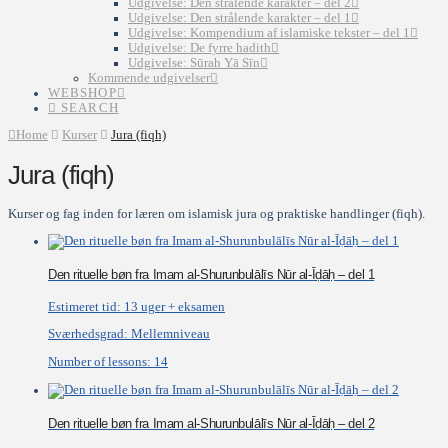
Udgivelse: Den strålende karakter – del 2
Udgivelse: Den strålende karakter – del 1
Udgivelse: Kompendium af islamiske tekster – del 1
Udgivelse: De fyrre hadith
Udgivelse: Sūrah Yā Sīn
Kommende udgivelser
WEBSHOP
SEARCH
Home
Kurser
Jura (fiqh)
Jura (fiqh)
Kurser og fag inden for læren om islamisk jura og praktiske handlinger (fiqh).
Den rituelle bøn fra Imam al-Shurunbulālīs Nūr al-Īḍāḥ – del 1
Estimeret tid:
13 uger + eksamen
Sværhedsgrad:
Mellemniveau
Number of lessons:
14
Den rituelle bøn fra Imam al-Shurunbulālīs Nūr al-Īḍāḥ – del 2