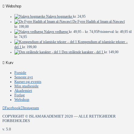
Webshop
Nalayn bogmærke
kr.
24,95
De Fyrre Hadith af Imam al-Nawawī
kr.
199,00
Nalayn vedhæng
kr.
49,95
–
kr.
74,95
Prisinterval: kr. 49,95 til
kr. 74,95
Kompendium af islamiske tekster –
del 1
kr.
199,00
Den strålende karakter - del 1
kr.
149,00
Kurv
Forside
Seneste nyt
Kurser og events
Min studieside
Akademiet
Forlag
Webshop
Facebook
Instagram
COPYRIGHT © ISLAMAKADEMIET 2020 — ALLE RETTIGHEDER
FORBEHOLDES
v. 5.0