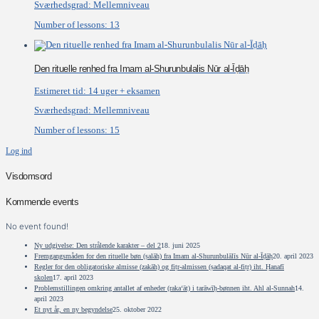
Sværhedsgrad:
Mellemniveau
Number of lessons:
13
Den rituelle renhed fra Imam al-Shurunbulalis Nūr al-Īḍāḥ
Estimeret tid:
14 uger + eksamen
Sværhedsgrad:
Mellemniveau
Number of lessons:
15
Log ind
Visdomsord
Kommende events
No event found!
Ny udgivelse: Den strålende karakter – del 2
18. juni 2025
Fremgangsmåden for den rituelle bøn (ṣalāh) fra Imam al-Shurunbulālīs Nūr al-Īḍāḥ
20. april 2023
Regler for den obligatoriske almisse (zakāh) og fiṭr-almissen (ṣadaqat al-fiṭr) iht. Ḥanafī
skolen
17. april 2023
Problemstillingen omkring antallet af enheder (raka‘āt) i tarāwīḥ-bønnen iht. Ahl al-Sunnah
14.
april 2023
Et nyt år, en ny begyndelse
25. oktober 2022