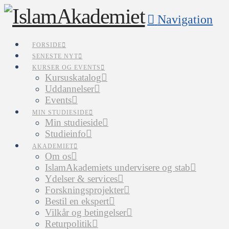
Navigation
FORSIDE
SENESTE NYT
KURSER OG EVENTS
Kursuskatalog
Uddannelser
Events
MIN STUDIESIDE
Min studieside
Studieinfo
AKADEMIET
Om os
IslamAkademiets undervisere og stab
Ydelser & services
Forskningsprojekter
Bestil en ekspert
Vilkår og betingelser
Returpolitik