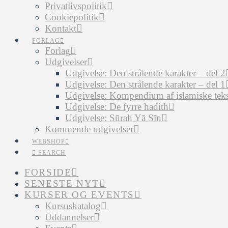
Privatlivspolitik
Cookiepolitik
Kontakt
FORLAG
Forlag
Udgivelser
Udgivelse: Den strålende karakter – del 2
Udgivelse: Den strålende karakter – del 1
Udgivelse: Kompendium af islamiske tekst
Udgivelse: De fyrre hadith
Udgivelse: Sūrah Yā Sīn
Kommende udgivelser
WEBSHOP
SEARCH
FORSIDE
SENESTE NYT
KURSER OG EVENTS
Kursuskatalog
Uddannelser