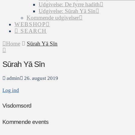
Udgivelse: De fyrre hadith
Udgivelse: Sūrah Yā Sīn
Kommende udgivelser
WEBSHOP
SEARCH
Home
Sūrah Yā Sīn
Sūrah Yā Sīn
admin
26. august 2019
Log ind
Visdomsord
Kommende events