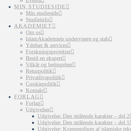
Events
MIN STUDIESIDE
Min studieside
Studieinfo
AKADEMIET
Om os
IslamAkademiets undervisere og stab
Ydelser & services
Forskningsprojekter
Bestil en ekspert
Vilkår og betingelser
Returpolitik
Privatlivspolitik
Cookiepolitik
Kontakt
FORLAG
Forlag
Udgivelser
Udgivelse: Den strålende karakter – del 2
Udgivelse: Den strålende karakter – del 1
Udgivelse: Kompendium af islamiske tekst