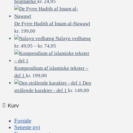
bogmærke
kr.
24,95
De Fyrre Hadith af Imam al-Nawawī
kr.
199,00
Nalayn vedhæng
Prisinterval:
kr.
49,95
–
kr.
74,95
kr. 49,95
til
kr. 74,95
Kompendium af islamiske tekster –
del 1
kr.
199,00
Den
strålende karakter - del 1
kr.
149,00
Kurv
Forside
Seneste nyt