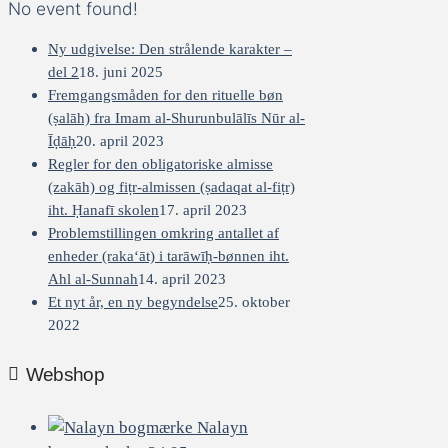
No event found!
Ny udgivelse: Den strålende karakter –
del 2
18. juni 2025
Fremgangsmåden for den rituelle bøn
(ṣalāh) fra Imam al-Shurunbulālīs Nūr al-
Īḍāḥ
20. april 2023
Regler for den obligatoriske almisse
(zakāh) og fiṭr-almissen (ṣadaqat al-fiṭr)
iht. Ḥanafī skolen
17. april 2023
Problemstillingen omkring antallet af
enheder (raka‘āt) i tarāwīḥ-bønnen iht.
Ahl al-Sunnah
14. april 2023
Et nyt år, en ny begyndelse
25. oktober
2022
Webshop
Nalayn