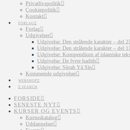
Privatlivspolitik
Cookiepolitik
Kontakt
FORLAG
Forlag
Udgivelser
Udgivelse: Den strålende karakter – del 2
Udgivelse: Den strålende karakter – del 1
Udgivelse: Kompendium af islamiske tekst
Udgivelse: De fyrre hadith
Udgivelse: Sūrah Yā Sīn
Kommende udgivelser
WEBSHOP
SEARCH
FORSIDE
SENESTE NYT
KURSER OG EVENTS
Kursuskatalog
Uddannelser