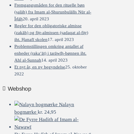
Fremgangsmåden for den rituelle bøn
(ṣalāh) fra Imam al-Shurunbulālīs Nūr al-
Īḍāḥ
20. april 2023
Regler for den obligatoriske almisse
(zakāh) og fiṭr-almissen (ṣadaqat al-fiṭr)
iht. Ḥanafī skolen
17. april 2023
Problemstillingen omkring antallet af
enheder (raka‘āt) i tarāwīḥ-bønnen iht.
Ahl al-Sunnah
14. april 2023
Et nyt år, en ny begyndelse
25. oktober
2022
Webshop
Nalayn
bogmærke
kr.
24,95