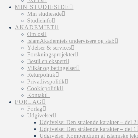
Events
MIN STUDIESIDE
Min studieside
Studieinfo
AKADEMIET
Om os
IslamAkademiets undervisere og stab
Ydelser & services
Forskningsprojekter
Bestil en ekspert
Vilkår og betingelser
Returpolitik
Privatlivspolitik
Cookiepolitik
Kontakt
FORLAG
Forlag
Udgivelser
Udgivelse: Den strålende karakter – del 2
Udgivelse: Den strålende karakter – del 1
Udgivelse: Kompendium af islamiske tekst