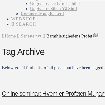
Udgivelse: De fyrre hadith
Udgivelse: Sūrah Yā Sīn
Kommende udgivelser
WEBSHOP
SEARCH
Home
Seneste nyt
Barmhjertighedens Profet ﷺ
Tag Archive
Below you'll find a list of all posts that have been tagged