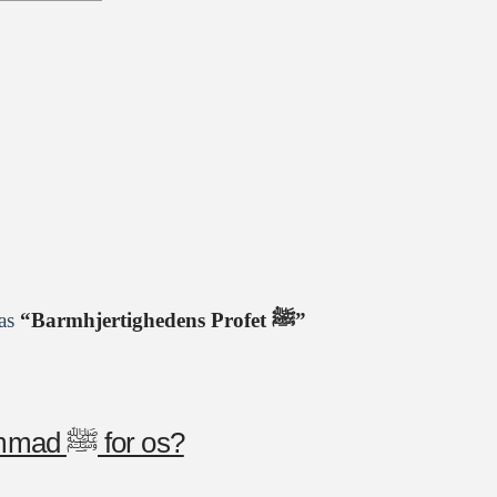
 as
“Barmhjertighedens Profet ﷺ”
Online seminar: Hvem er Profeten Muḥammad ﷺ for os?