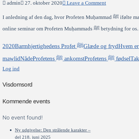
admin
27. oktober 2020
Leave a Comment
I anledning af den dag, hvor Profeten Muḥammad ﷺ ifølte majoriteten af de lærde blev født, byder IslamAkademiet velkommen til et
online seminar om Profeten Muḥammads ﷺ betydning for os.
2020
Barmhjertighedens Profet ﷺ
Glæde og fryd
mawlid
Nåde
Profetens ﷺ ankomst
Profetens ﷺ fødsel
Ta
Log ind
Visdomsord
Kommende events
No event found!
Ny udgivelse: Den strålende karakter –
del 2
18. juni 2025