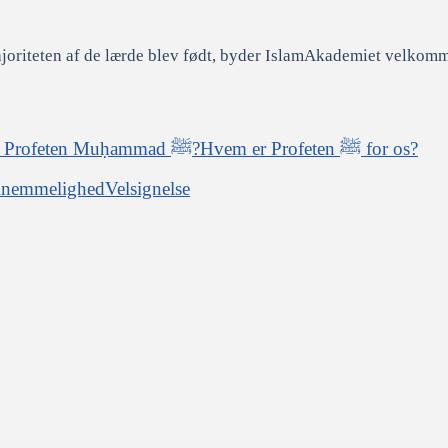
Hvem er Profeten ﷺ for os?
Hvem er Profeten Muḥammad ﷺ?
knemmelighed
Velsignelse