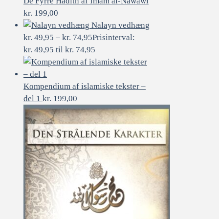
De Fyrre Hadith af Imam al-Nawawī
kr.
199,00
Nalayn vedhæng
kr.
49,95
–
kr.
74,95
Prisinterval:
kr. 49,95 til kr. 74,95
Kompendium af islamiske tekster –
del 1
kr.
199,00