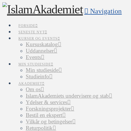
Navigation
FORSIDE
SENESTE NYT
KURSER OG EVENTS
Kursuskatalog
Uddannelser
Events
MIN STUDIESIDE
Min studieside
Studieinfo
AKADEMIET
Om os
IslamAkademiets undervisere og stab
Ydelser & services
Forskningsprojekter
Bestil en ekspert
Vilkår og betingelser
Returpolitik