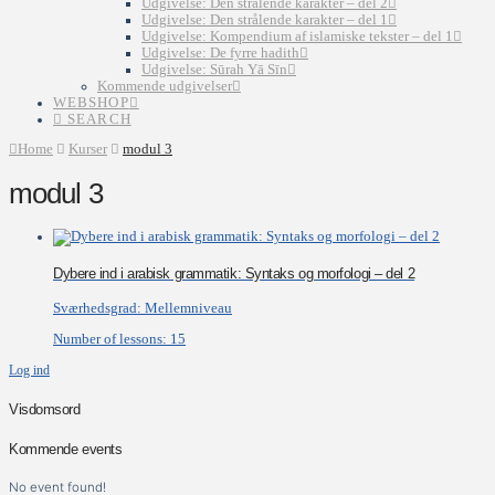
Udgivelse: Den strålende karakter – del 2
Udgivelse: Den strålende karakter – del 1
Udgivelse: Kompendium af islamiske tekster – del 1
Udgivelse: De fyrre hadith
Udgivelse: Sūrah Yā Sīn
Kommende udgivelser
WEBSHOP
SEARCH
Home
Kurser
modul 3
modul 3
Dybere ind i arabisk grammatik: Syntaks og morfologi – del 2
Sværhedsgrad:
Mellemniveau
Number of lessons:
15
Log ind
Visdomsord
Kommende events
No event found!