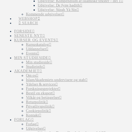
Udgivelse: Kompendium af islamiske tekster – del 1
Udgivelse: De fyrre hadith
Udgivelse: Sūrah Yā Sīn
Kommende udgivelser
WEBSHOP
SEARCH
FORSIDE
SENESTE NYT
KURSER OG EVENTS
Kursuskatalog
Uddannelser
Events
MIN STUDIESIDE
Min studieside
Studieinfo
AKADEMIET
Om os
IslamAkademiets undervisere og stab
Ydelser & services
Forskningsprojekter
Bestil en ekspert
Vilkår og betingelser
Returpolitik
Privatlivspolitik
Cookiepolitik
Kontakt
FORLAG
Forlag
Udgivelser