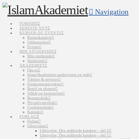
Navigation
FORSIDE
SENESTE NYT
KURSER OG EVENTS
Kursuskatalog
Uddannelser
Events
MIN STUDIESIDE
Min studieside
Studieinfo
AKADEMIET
Om os
IslamAkademiets undervisere og stab
Ydelser & services
Forskningsprojekter
Bestil en ekspert
Vilkår og betingelser
Returpolitik
Privatlivspolitik
Cookiepolitik
Kontakt
FORLAG
Forlag
Udgivelser
Udgivelse: Den strålende karakter – del 2
Udgivelse: Den strålende karakter – del 1