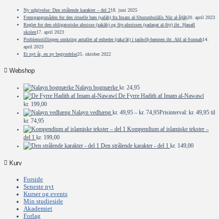
Ny udgivelse: Den strålende karakter – del 2
18. juni 2025
Fremgangsmåden for den rituelle bøn (ṣalāh) fra Imam al-Shurunbulālīs Nūr al-Īḍāḥ
20. april 2023
Regler for den obligatoriske almisse (zakāh) og fiṭr-almissen (ṣadaqat al-fiṭr) iht. Ḥanafī
skolen
17. april 2023
Problemstillingen omkring antallet af enheder (raka‘āt) i tarāwīḥ-bønnen iht. Ahl al-Sunnah
14.
april 2023
Et nyt år, en ny begyndelse
25. oktober 2022
Webshop
Nalayn bogmærke
kr.
24,95
De Fyrre Hadith af Imam al-Nawawī
kr.
199,00
Nalayn vedhæng
kr.
49,95
–
kr.
74,95
Prisinterval: kr. 49,95 til
kr. 74,95
Kompendium af islamiske tekster –
del 1
kr.
199,00
Den strålende karakter - del 1
kr.
149,00
Kurv
Forside
Seneste nyt
Kurser og events
Min studieside
Akademiet
Forlag