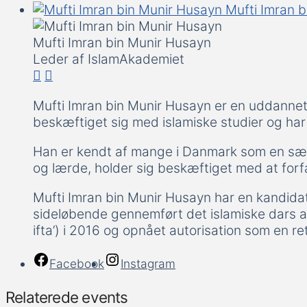
Mufti Imran 
Mufti Imran bin Munir Husayn
Leder af IslamAkademiet
Mufti Imran bin Munir Husayn er en uddanne
beskæftiget sig med islamiske studier og ha
Han er kendt af mange i Danmark som en særd
og lærde, holder sig beskæftiget med at forfa
Mufti Imran bin Munir Husayn har en kandidatg
sideløbende gennemført det islamiske dars al-
ifta’) i 2016 og opnået autorisation som en ret
Facebook
Instagram
Relaterede events