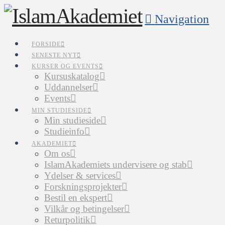
Navigation
FORSIDE
SENESTE NYT
KURSER OG EVENTS
Kursuskatalog
Uddannelser
Events
MIN STUDIESIDE
Min studieside
Studieinfo
AKADEMIET
Om os
IslamAkademiets undervisere og stab
Ydelser & services
Forskningsprojekter
Bestil en ekspert
Vilkår og betingelser
Returpolitik