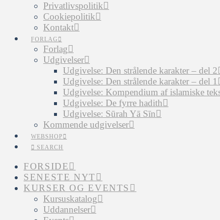
Privatlivspolitik
Cookiepolitik
Kontakt
FORLAG
Forlag
Udgivelser
Udgivelse: Den strålende karakter – del 2
Udgivelse: Den strålende karakter – del 1
Udgivelse: Kompendium af islamiske tekst
Udgivelse: De fyrre hadith
Udgivelse: Sūrah Yā Sīn
Kommende udgivelser
WEBSHOP
SEARCH
FORSIDE
SENESTE NYT
KURSER OG EVENTS
Kursuskatalog
Uddannelser