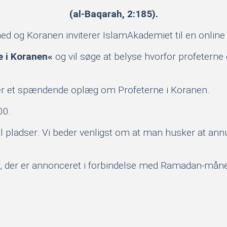
(al-Baqarah, 2:185).
ned og Koranen inviterer IslamAkademiet til en onlin
e i Koranen«
og vil søge at belyse hvorfor profeterne
er et spændende oplæg om Profeterne i Koranen.
00.
 pladser. Vi beder venligst om at man husker at annul
, der er annonceret i forbindelse med Ramadan-måned