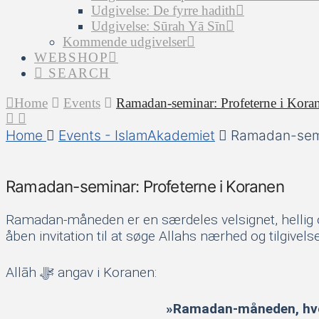
Udgivelse: De fyrre hadith
Udgivelse: Sūrah Yā Sīn
Kommende udgivelser
WEBSHOP
SEARCH
Home
Events
Ramadan-seminar: Profeterne i Kora
Home
Events - IslamAkademiet
Ramadan-semi
Ramadan-seminar: Profeterne i Koranen
Ramadan-måneden er en særdeles velsignet, hellig o
åben invitation til at søge Allahs nærhed og tilgivel
Allāh ﷻ angav i Koranen:
»Ramadan-måneden, hvori