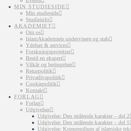
Events
MIN STUDIESIDE
Min studieside
Studieinfo
AKADEMIET
Om os
IslamAkademiets undervisere og stab
Ydelser & services
Forskningsprojekter
Bestil en ekspert
Vilkår og betingelser
Returpolitik
Privatlivspolitik
Cookiepolitik
Kontakt
FORLAG
Forlag
Udgivelser
Udgivelse: Den strålende karakter – del 2
Udgivelse: Den strålende karakter – del 1
Udgivelse: Kompendium af islamiske tekst