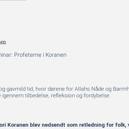
nen
nar: Profeterne i Koranen
g gavmild tid, hvor dørene for Allahs Nåde og Barmh
se igennem tilbedelse, refleksion og fordybelse.
 Koranen blev nedsendt som retledning for folk, ve