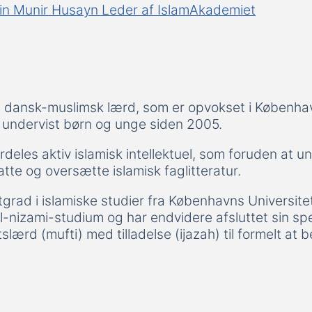
bin Munir Husayn
Leder af IslamAkademiet
t dansk-muslimsk lærd, som er opvokset i Københa
r undervist børn og unge siden 2005.
eles aktiv islamisk intellektuel, som foruden at 
tte og oversætte islamisk faglitteratur.
rad i islamiske studier fra Københavns Universitet
nizami-studium og har endvidere afsluttet sin speci
slærd (mufti) med tilladelse (ijazah) til formelt at b